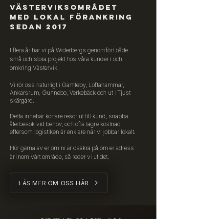
VÄSTERVIKSOMRÅDET
MED LOKAL FÖRANKRING
SEDAN 2017
I flera år har vi på Widerbergs genomfört både
små och stora projekt hos våra kunder i och
omkring Västervik.
Vi rör oss naturligt i Gamleby, Loftahammar,
Ankarsrum, Gunnebo, Verkebäck och ut i Tjust
skärgård.
Detta innebär kortare resor ut till kund, snabba
återbesök vid behov, och ofta lägre kostnad
eftersom logistiken är enklare när vi jobbar lokalt.
Hör gärna av er om ni är osäkra på om er adress
är inom vårt område, så reder vi ut det.
LÄS MER OM OSS HÄR