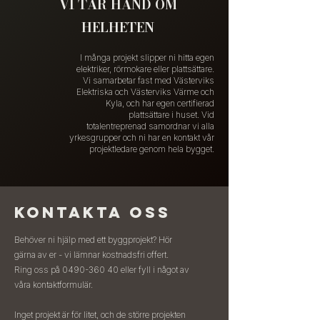
VI TAR HAND OM
HELHETEN
I många projekt slipper ni hitta egen
elektriker, rörmokare eller plattsättare.
Vi samarbetar fast med Västerviks
Elektriska och Västerviks Värme och
Kyla, och har egen certifierad
plattsättare i huset. Vid
totalentreprenad samordnar vi alla
yrkesgrupper och ni har en kontakt vår
projektledare genom hela bygget.
KONTAKTA OSS
Behöver ni hjälp med ett byggprojekt?
Hör
gärna av er - vi lämnar kostnadsfri offert.
Ring oss på
0490-360 40
eller fyll i något av
våra kontaktformulär.
Inget projekt är för litet, och de större projekten