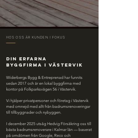
HOS OSS ÄR KUNDEN I FOKUS
DIN ERFARNA
BYGGFIRMA I VÄSTERVIK
​Widerbergs Bygg & Entreprenad har funnits
sedan 2017 och är en lokal byggfirma med
kontor på Folkparksvägen 56 i Västervik.
Vi hjälper privatpersoner och företag i Västervik
med omnejd med allt från badrumsrenoveringar
till tillbyggnader och nybyggen.
I december 2025 utsåg Hedvig Försäkring oss till
bästa badrumsrenoverare i Kalmar län — baserat
på omdömen från Google, Reco och