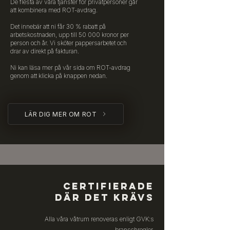
De flesta av våra tjänster för privatpersoner går
att kombinera med ROT-avdrag.
Det innebär att ni får 30 % rabatt på
arbetskostnaden, upp till 50 000 kronor per
person och år. Vi sköter pappersarbetet och
drar av direkt på fakturan.
Ni kan läsa mer på vår sida om ROT-avdrag
genom att klicka på knappen nedan.
LÄR DIG MER OM ROT
CERTIFIERADE
DÄR DET KRÄVS
Alla våra våtrum renoveras enligt GVK:s
branschregler.