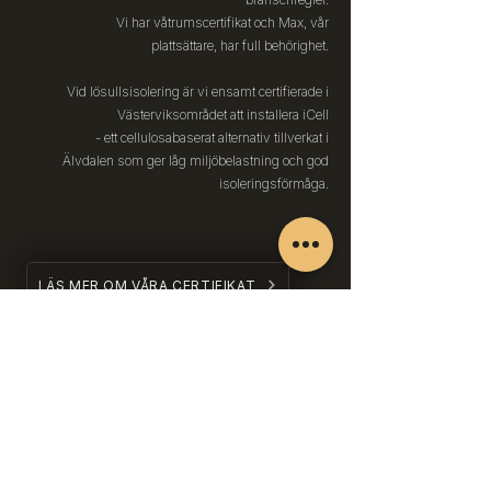
Vi har våtrumscertifikat och Max, vår
plattsättare, har full behörighet.
Vid lösullsisolering är vi ensamt certifierade i
Västerviksområdet att installera iCell
- ett cellulosabaserat alternativ tillverkat i
Älvdalen som ger låg miljöbelastning och god
isoleringsförmåga.
LÄS MER OM VÅRA CERTIFIKAT
KAKEL OCH KLINKER
Widerbergs Bygg & Entreprenad