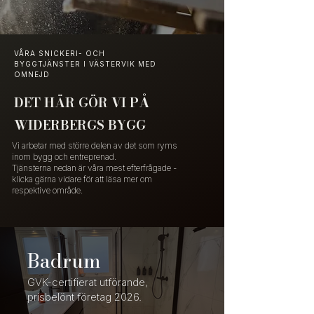
VÅRA SNICKERI- OCH
BYGGTJÄNSTER I VÄSTERVIK MED
OMNEJD
DET HÄR GÖR VI PÅ
WIDERBERGS BYGG
Vi arbetar med större delen av det som ryms
inom bygg och entreprenad.
Tjänsterna nedan är våra mest efterfrågade -
klicka gärna vidare för att läsa mer om
respektive område.
Badrum
GVK-certifierat utförande,
prisbelönt företag 2026.