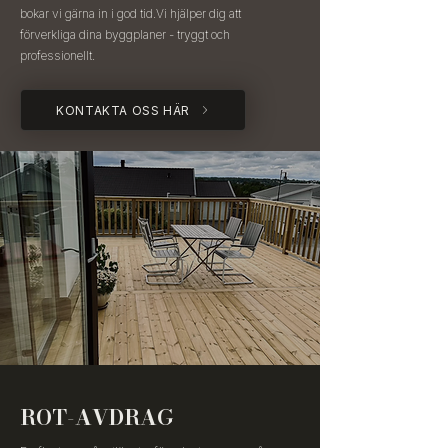
bokar vi gärna in i god tid.Vi hjälper dig att
förverkliga dina byggplaner - tryggt och
professionellt.
KONTAKTA OSS HÄR
ROT-AVDRAG