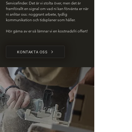
Servicefinder. Det är vi stolta över, men det är
framförallt en signal om vad ni kan förvänta er när
ni anlitar oss: noggrant arbete, tydlig
kommunikation och tidsplaner som håller.
Hör gärna av er så lämnar vi en kostnadsfri offert!​
KONTAKTA OSS