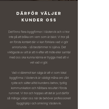
DÄRFÖR VÄLJER
KUNDER OSS
Det finns flera byggfirmor i Västervik och vi tror
inte på att bråka om vem som är bäst. Vi tror på
en första kontakt där vi kan förklara vad vi gör
annorlunda - så bestämmer ni själva. Det
viktigaste av allt är att ni efter ett möte eller samtal
med oss ska kunna känna er trygga med att vi
vet vad vi gör.
Vad vi däremot kan säga är att vi som lokal
byggfirma i Västervik är väldigt måna om vårt
rykte och sätter alltid kundens behov, tydlig
kommunikation och hållbara resultat i första
rummet. Vi tror och hoppas att det är just därför
så många väljer oss när de behöver professionell
bygghjälp i och omkring Västervik.